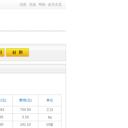
·
消息
·
充值
·
帮助
·
设为主页
(元)
费用(元)
单位
.83
750.50
工日
95
3.16
kg
80
191.10
10套