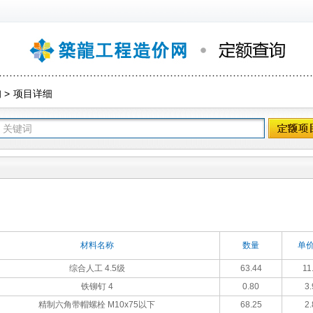
询
>
项目详细
材料名称
数量
单价
综合人工 4.5级
63.44
11
铁铆钉 4
0.80
3.
精制六角带帽螺栓 M10x75以下
68.25
2.