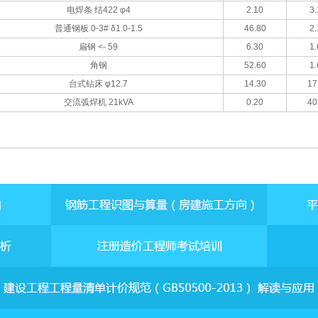
电焊条 结422 φ4
2.10
3.
普通钢板 0-3# δ1.0-1.5
46.80
2.
扁钢 <- 59
6.30
1.
角钢
52.60
1.
台式钻床 φ12.7
14.30
17
交流弧焊机 21kVA
0.20
40