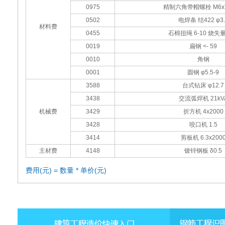
0975
精制六角带帽螺栓 M6x
0502
电焊条 结422 φ3.
材料费
0455
石棉扭绳 6-10 烧失
0019
扁钢 <- 59
0010
角钢
0001
圆钢 φ5.5-9
3588
台式钻床 φ12.7
3438
交流弧焊机 21kV
机械费
3429
折方机 4x2000
3428
咬口机 1.5
3414
剪板机 6.3x200
主材费
4148
镀锌钢板 δ0.5
费用(元) = 数量 * 单价(元)