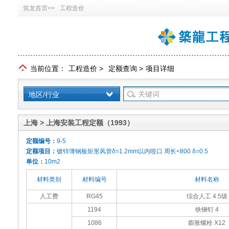
筑龙首页>>
工程造价
当前位置：
工程造价
>
定额查询
>
项目详细
地区/行业
上海 > 上海安装工程定额（1993）
定额编号：
9-5
定额项目：
镀锌簿钢板矩形风管δ=1.2mm以内咬口 周长<800 δ=0.5
单位：
10m2
材料类别
材料编号
材料名称
人工费
RG45
综合人工 4.5级
1194
铁铆钉 4
1086
膨胀螺栓 Х12