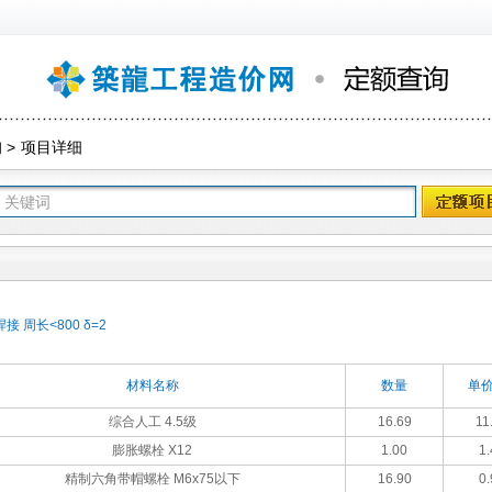
询
>
项目详细
 周长<800 δ=2
材料名称
数量
单价
综合人工 4.5级
16.69
11
膨胀螺栓 Х12
1.00
1.
精制六角带帽螺栓 M6x75以下
16.90
0.