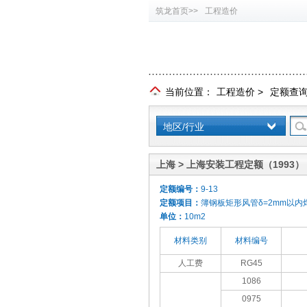
筑龙首页>>
工程造价
当前位置：
工程造价
>
定额查
地区/行业
上海 > 上海安装工程定额（1993）
定额编号：
9-13
定额项目：
簿钢板矩形风管δ=2mm以内焊接
单位：
10m2
材料类别
材料编号
人工费
RG45
1086
0975