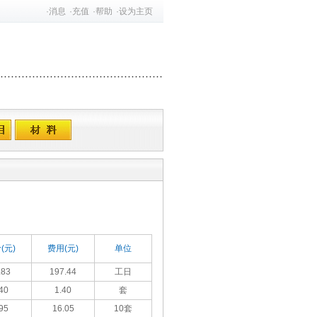
·
消息
·
充值
·
帮助
·
设为主页
(元)
费用(元)
单位
.83
197.44
工日
40
1.40
套
95
16.05
10套