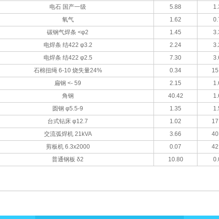
电石 国产一级
5.88
1.
氧气
1.62
0.
碳钢气焊条 <φ2
1.45
3.
电焊条 结422 φ3.2
2.24
3.
电焊条 结422 φ2.5
7.30
3.
石棉扭绳 6-10 烧失量24%
0.34
15
扁钢 <- 59
2.15
1.
角钢
40.42
1.
圆钢 φ5.5-9
1.35
1.
台式钻床 φ12.7
1.02
17
交流弧焊机 21kVA
3.66
40
剪板机 6.3x2000
0.07
42
普通钢板 δ2
10.80
0.