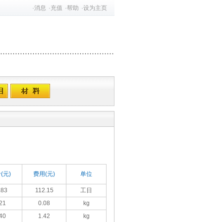
·
消息
·
充值
·
帮助
·
设为主页
(元)
费用(元)
单位
.83
112.15
工日
21
0.08
kg
40
1.42
kg