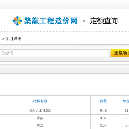
询
>
项目详细
材料名称
数量
单价
综合人工 4.5级
9.48
11
木柴
0.37
0.
焦炭
3.54
0.