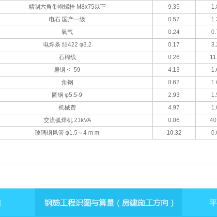
精制六角带帽螺栓 M8x75以下
9.35
1.
电石 国产一级
0.57
1.
氧气
0.24
0.
电焊条 结422 φ3.2
0.17
3.
石棉线
0.26
11
扁钢 <- 59
4.13
1.
角钢
8.62
1.
圆钢 φ5.5-9
2.93
1.
机械费
4.97
1.
交流弧焊机 21kVA
0.06
40
玻璃钢风管 φ1.5～4 m m
10.32
0.