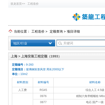
筑龙首页>>
工程造价
当前位置：
工程造价
>
定额查询
>
项目详细
地区/行业
上海 > 上海安装工程定额（1993）
定额编号：
9-260
定额项目：
玻璃钢矩形风管 周长2000以下
单位：
10m2
材料类别
材料编号
材料名称
人工费
RG45
综合人工 4.5级
0976
精制六角带帽螺栓 M8x
0877
电石 国产一级