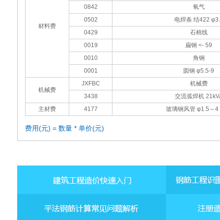
0842
氧气
0502
电焊条 结422 φ3.
材料费
0429
石棉线
0019
扁钢 <- 59
0010
角钢
0001
圆钢 φ5.5-9
JXFBC
机械费
机械费
3438
交流弧焊机 21kV
主材费
4177
玻璃钢风管 φ1.5～4 
费用(元) = 数量 * 单价(元)