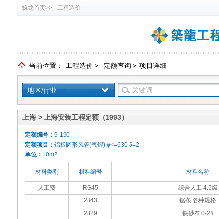
筑龙首页>>
工程造价
当前位置：
工程造价
>
定额查询
>
项目详细
地区/行业
上海 > 上海安装工程定额（1993）
定额编号：
9-190
定额项目：
铝板圆形风管(气焊) φ<=630 δ=2
单位：
10m2
材料类别
材料编号
材料名称
人工费
RG45
综合人工 4.5级
2843
锯条 各种规格
2829
铁砂布 0-2#