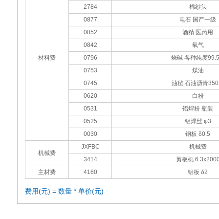
2784
棉纱头
0877
电石 国产一级
0852
酒精 医药用
0842
氧气
材料费
0796
烧碱 各种纯度99.
0753
煤油
0745
油毡 石油沥青35
0620
白粉
0531
铝焊粉 瓶装
0525
铝焊丝 φ3
0030
钢板 δ0.5
JXFBC
机械费
机械费
3414
剪板机 6.3x200
主材费
4160
铝板 δ2
费用(元) = 数量 * 单价(元)