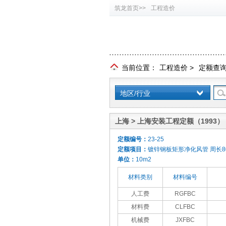
筑龙首页>>
工程造价
当前位置：
工程造价
>
定额查
地区/行业
上海 > 上海安装工程定额（1993）
定额编号：
23-25
定额项目：
镀锌钢板矩形净化风管 周长80
单位：
10m2
材料类别
材料编号
人工费
RGFBC
材料费
CLFBC
机械费
JXFBC