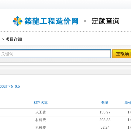
询
>
项目详细
0以下δ=0.5
材料名称
数量
单价
人工费
155.97
1.
材料费
298.83
1.
机械费
52.24
1.