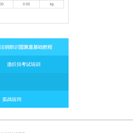
00
0.00
kg