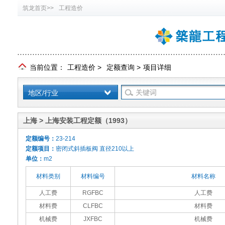
筑龙首页>>
工程造价
当前位置：
工程造价
>
定额查询
>
项目详细
地区/行业
上海 > 上海安装工程定额（1993）
定额编号：
23-214
定额项目：
密闭式斜插板阀 直径210以上
单位：
m2
材料类别
材料编号
材料名称
人工费
RGFBC
人工费
材料费
CLFBC
材料费
机械费
JXFBC
机械费