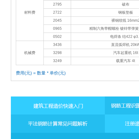
2795
破布
材料费
2722
钢板垫板
2045
裸铜绞线 16mm
0965
精制六角带帽螺栓 镀锌带弹簧垫M
0502
电焊条 结422 φ3.
3436
直流弧焊机 20k
机械费
3298
汽车起重机 16t
3249
载重汽车 4t
费用(元) = 数量 * 单价(元)