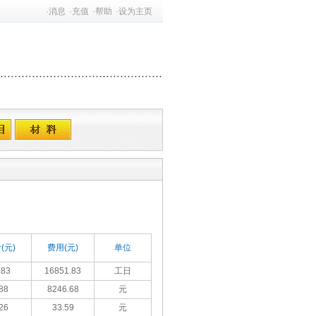
·
消息
·
充值
·
帮助
·
设为主页
(元)
费用(元)
单位
.83
16851.83
工日
88
8246.68
元
26
33.59
元