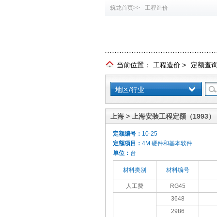
筑龙首页>>
工程造价
当前位置：
工程造价
>
定额查
地区/行业
上海 > 上海安装工程定额（1993）
定额编号：
10-25
定额项目：
4M 硬件和基本软件
单位：
台
材料类别
材料编号
人工费
RG45
3648
2986