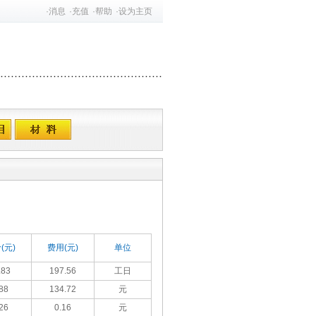
·
消息
·
充值
·
帮助
·
设为主页
(元)
费用(元)
单位
.83
197.56
工日
88
134.72
元
26
0.16
元