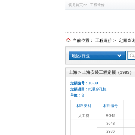
筑龙首页>>
工程造价
当前位置：
工程造价
>
定额查
地区/行业
上海 > 上海安装工程定额（1993）
定额编号：
10-39
定额项目：
纸带穿孔机
单位：
台
材料类别
材料编号
人工费
RG45
3648
2986