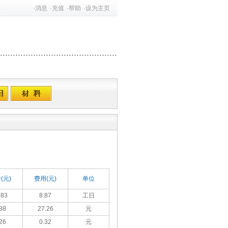
·
消息
·
充值
·
帮助
·
设为主页
(元)
费用(元)
单位
.83
8.87
工日
88
27.26
元
26
0.32
元