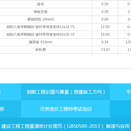
破布
0.50
5.
钢板垫板
0.30
2.
裸铜绞线 16mm2
0.80
4.
精制六角带帽螺栓 镀锌带弹簧垫M12x14-75
12.00
0.
精制六角带帽螺栓 镀锌带弹簧垫M10x35-75
16.00
0.
橡胶板 δ10mm
0.24
129
材料费
-73.67
1.