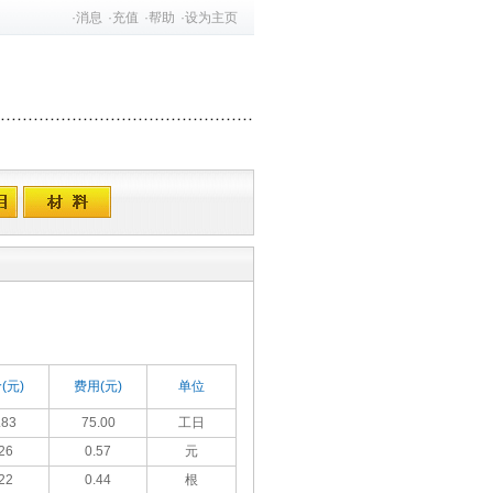
·
消息
·
充值
·
帮助
·
设为主页
(元)
费用(元)
单位
.83
75.00
工日
26
0.57
元
22
0.44
根