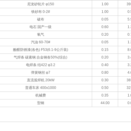
尼龙砂轮片 φ150
1.00
39
铁砂布 0-2#
1.00
0.
破布
0.05
5.
电石 国产一级
0.60
1.
氧气
0.20
0.
汽油 60-70#
0.05
1.
酚醛防锈漆(各色) F53(6.1-9公斤装)
0.15
8.
气焊条 碳素钢.合金钢各50%(综合)
0.20
3.
电焊条 结422 φ3.2
0.40
3.
弹簧钢丝 φ7
0.80
4.
直流弧焊机 20kW
0.30
38
普通车床 400x1000
0.50
32
机械费
0.35
1.
型钢
44.00
0.