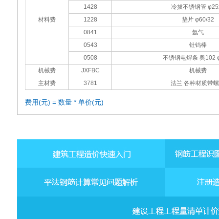
1428
冷拔不锈钢管 φ25
材料费
1228
垫片 φ60/32
0841
氩气
0543
钍钨棒
0508
不锈钢电焊条 奥102 φ
机械费
JXFBC
机械费
主材费
3781
法兰 各种材质带
费用(元) = 数量 * 单价(元)