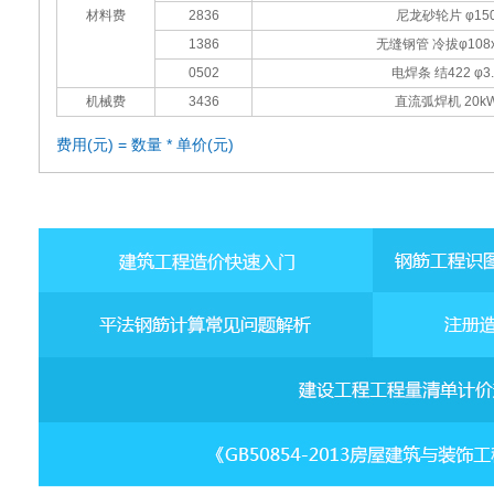
材料费
2836
尼龙砂轮片 φ15
1386
无缝钢管 冷拔φ108x
0502
电焊条 结422 φ3.
机械费
3436
直流弧焊机 20k
费用(元) = 数量 * 单价(元)