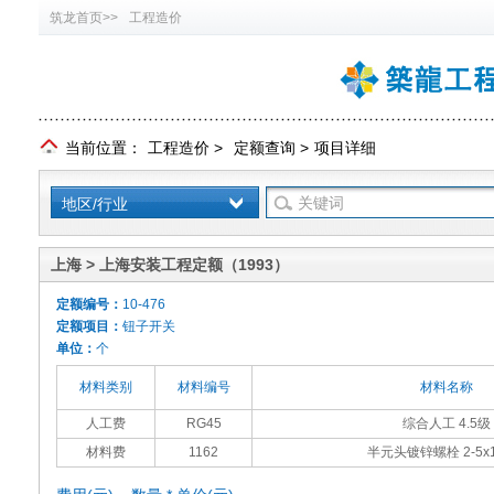
筑龙首页>>
工程造价
当前位置：
工程造价
>
定额查询
>
项目详细
地区/行业
上海 > 上海安装工程定额（1993）
定额编号：
10-476
定额项目：
钮子开关
单位：
个
材料类别
材料编号
材料名称
人工费
RG45
综合人工 4.5级
材料费
1162
半元头镀锌螺栓 2-5x1