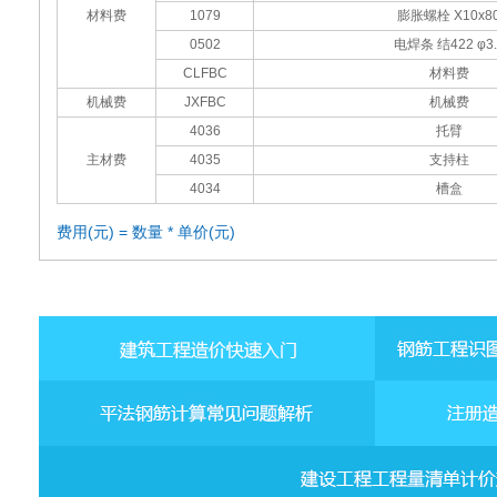
材料费
1079
膨胀螺栓 Х10x8
0502
电焊条 结422 φ3.
CLFBC
材料费
机械费
JXFBC
机械费
4036
托臂
主材费
4035
支持柱
4034
槽盒
费用(元) = 数量 * 单价(元)