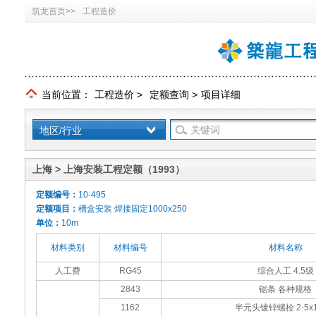
筑龙首页>>
工程造价
当前位置：
工程造价
>
定额查询
>
项目详细
地区/行业
上海 > 上海安装工程定额（1993）
定额编号：
10-495
定额项目：
槽盒安装 焊接固定1000x250
单位：
10m
材料类别
材料编号
材料名称
人工费
RG45
综合人工 4.5级
2843
锯条 各种规格
1162
半元头镀锌螺栓 2-5x1