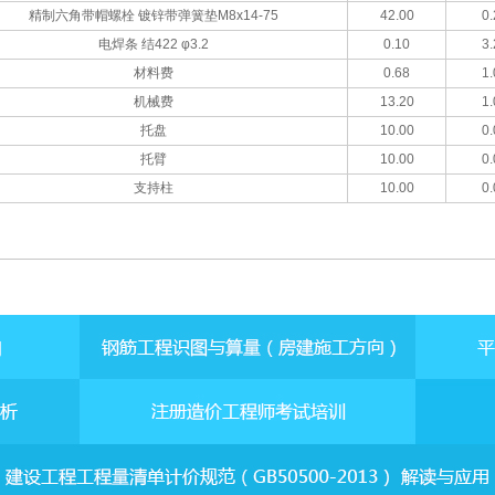
精制六角带帽螺栓 镀锌带弹簧垫M8x14-75
42.00
0.
电焊条 结422 φ3.2
0.10
3.
材料费
0.68
1.
机械费
13.20
1.
托盘
10.00
0.
托臂
10.00
0.
支持柱
10.00
0.