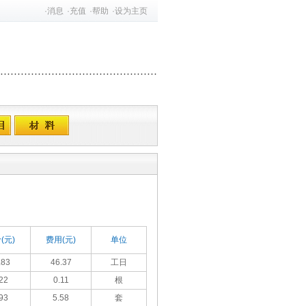
·
消息
·
充值
·
帮助
·
设为主页
(元)
费用(元)
单位
.83
46.37
工日
22
0.11
根
93
5.58
套