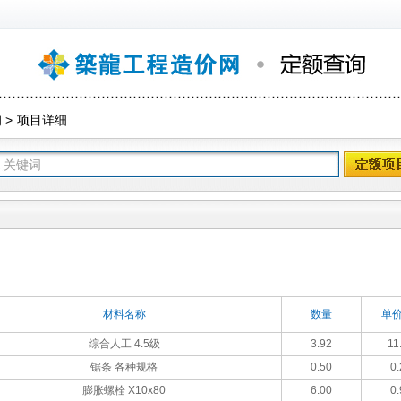
询
>
项目详细
材料名称
数量
单价
综合人工 4.5级
3.92
11
锯条 各种规格
0.50
0.
膨胀螺栓 Х10x80
6.00
0.