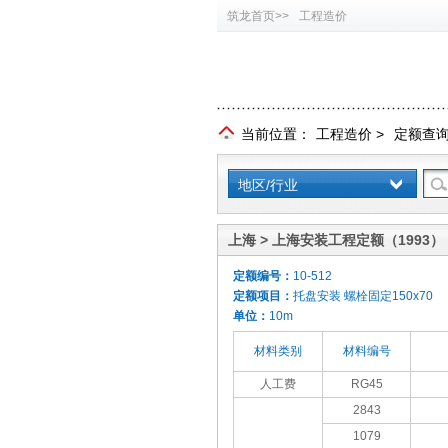
筑龙首页>>
工程造价
当前位置：
工程造价
>
定额查
地区/行业
上海 > 上海安装工程定额（1993）
定额编号：
10-512
定额项目：
托盘安装 螺栓固定150x70
单位：
10m
材料类别
材料编号
人工费
RG45
2843
1079