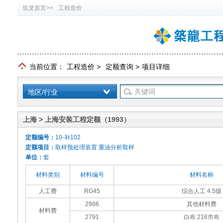
筑龙首页>>
工程造价
当前位置：
工程造价
>
定额查询
>
项目详细
地区/行业
上海 > 上海安装工程定额（1993）
定额编号：
10-补102
定额项目：
取样预处理装置 重油分析取样
单位：
套
材料类别
材料编号
材料名称
人工费
RG45
综合人工 4.5级
2986
其他材料费
材料费
2791
白布 216市布