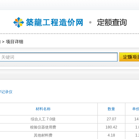
询
>
项目详细
序记录仪
材料名称
数量
单价
综合人工 7.0级
27.07
14
校验仪器使用费
180.42
1.
其他材料费
4.18
1.