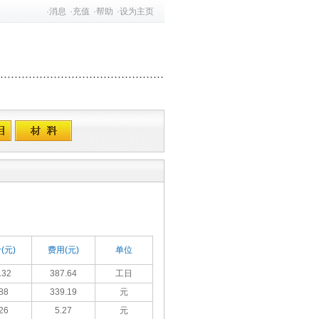
·
消息
·
充值
·
帮助
·
设为主页
(元)
费用(元)
单位
.32
387.64
工日
88
339.19
元
26
5.27
元