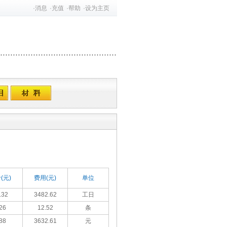
·
消息
·
充值
·
帮助
·
设为主页
(元)
费用(元)
单位
.32
3482.62
工日
26
12.52
条
88
3632.61
元