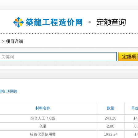
询
>
项目详细
站 16回路
材料名称
数量
单价
综合人工 7.0级
243.20
14
色带
2.00
6.
校验仪器使用费
1932.24
1.