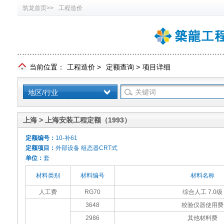
筑龙首页>>
工程造价
当前位置：
工程造价
>
定额查询
>
项目详细
地区/行业
上海 > 上海安装工程定额（1993）
定额编号：
10-补61
定额项目：
外部设备 组态器CRT式
单位：
套
材料类别
材料编号
材料名称
人工费
RG70
综合人工 7.0级
3648
校验仪器使用费
2986
其他材料费