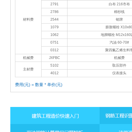
2791
白布 216市布
2786
棉纱线
材料费
2544
铭牌
1079
膨胀螺栓 Х10x8
1062
地脚螺栓 M12x16
0751
汽油 60-70#
0312
聚四氟乙烯生料
机械费
JXFBC
机械费
5102
取压部件
主材费
4012
仪表接头
费用(元) = 数量 * 单价(元)