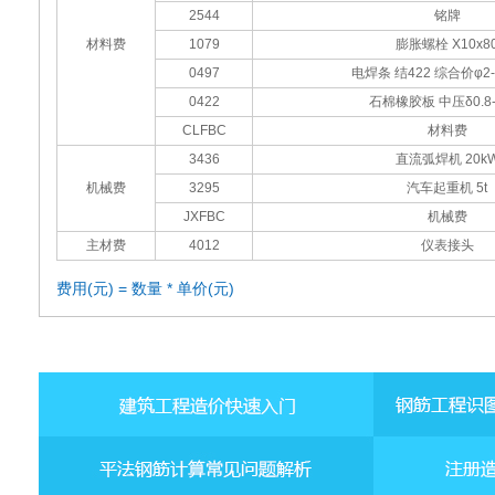
2544
铭牌
材料费
1079
膨胀螺栓 Х10x8
0497
电焊条 结422 综合价φ2-
0422
石棉橡胶板 中压δ0.8
CLFBC
材料费
3436
直流弧焊机 20k
机械费
3295
汽车起重机 5t
JXFBC
机械费
主材费
4012
仪表接头
费用(元) = 数量 * 单价(元)