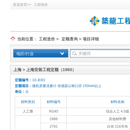
筑龙首页>>
工程造价
当前位置：
工程造价
>
定额查询
>
项目详细
地区/行业
上海 > 上海安装工程定额（1993）
定额编号：
10-补93
定额项目：
微机质量流量计 传感器公称口径 150mm以上
单位：
台
材料类别
材料编号
材料名称
人工费
RG45
综合人工 4.5级
2986
其他材料费
2791
白布 216市布