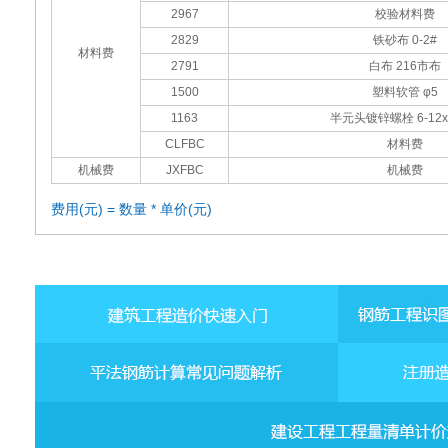
2967
校验材料费
2829
铁砂布 0-2#
材料费
2791
白布 216市布
1500
塑料软管 φ5
1163
半元头镀锌螺栓 6-12x2
CLFBC
材料费
机械费
JXFBC
机械费
费用(元) = 数量 * 单价(元)