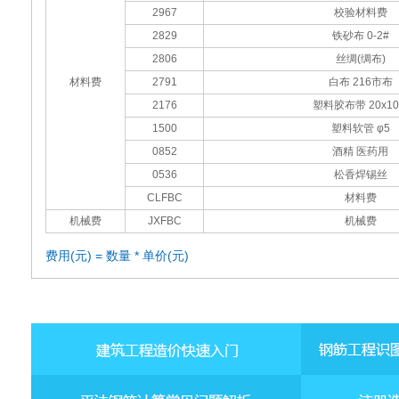
2967
校验材料费
2829
铁砂布 0-2#
2806
丝绸(绸布)
材料费
2791
白布 216市布
2176
塑料胶布带 20x1
1500
塑料软管 φ5
0852
酒精 医药用
0536
松香焊锡丝
CLFBC
材料费
机械费
JXFBC
机械费
费用(元) = 数量 * 单价(元)