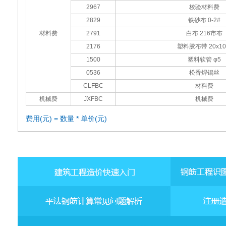
2967
校验材料费
2829
铁砂布 0-2#
材料费
2791
白布 216市布
2176
塑料胶布带 20x1
1500
塑料软管 φ5
0536
松香焊锡丝
CLFBC
材料费
机械费
JXFBC
机械费
费用(元) = 数量 * 单价(元)