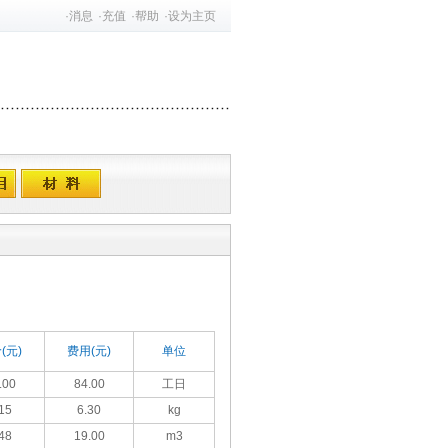
·
消息
·
充值
·
帮助
·
设为主页
(元)
费用(元)
单位
.00
84.00
工日
15
6.30
kg
48
19.00
m3