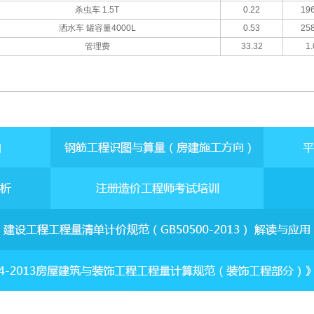
杀虫车 1.5T
0.22
196
洒水车 罐容量4000L
0.53
258
管理费
33.32
1.