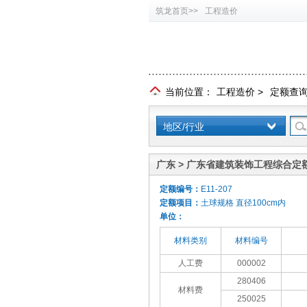
筑龙首页>>
工程造价
当前位置：
工程造价
>
定额查
地区/行业
广东 > 广东省建筑装饰工程综合定额
定额编号：
E11-207
定额项目：
土球规格 直径100cm内
单位：
材料类别
材料编号
人工费
000002
280406
材料费
250025