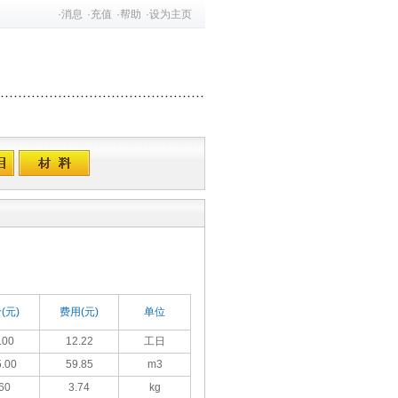
·
消息
·
充值
·
帮助
·
设为主页
(元)
费用(元)
单位
.00
12.22
工日
.00
59.85
m3
60
3.74
kg