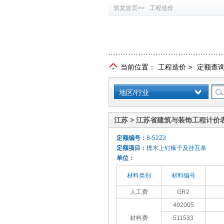
筑龙首页>>
工程造价
当前位置：
工程造价
>
定额查
地区/行业
江苏 > 江苏省建筑与装饰工程计价表
定额编号：
8-52Z3
定额项目：
檩木上钉椽子及挂瓦条
单位：
材料类别
材料编号
人工费
GR2
402005
材料费
511533