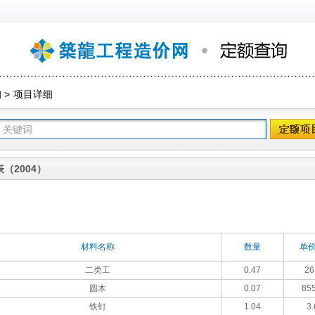
询
>
项目详细
（2004）
材料名称
数量
单价
二类工
0.47
26
圆木
0.07
855
铁钉
1.04
3.