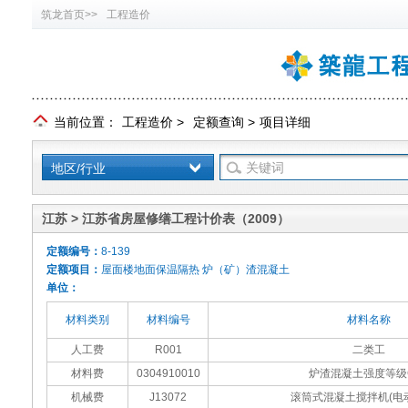
筑龙首页>>
工程造价
当前位置：
工程造价
>
定额查询
>
项目详细
地区/行业
江苏 > 江苏省房屋修缮工程计价表（2009）
定额编号：
8-139
定额项目：
屋面楼地面保温隔热 炉（矿）渣混凝土
单位：
材料类别
材料编号
材料名称
人工费
R001
二类工
材料费
0304910010
炉渣混凝土强度等级
机械费
J13072
滚筒式混凝土搅拌机(电动)