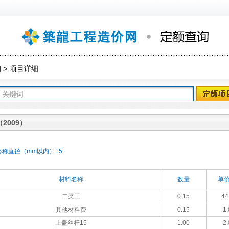
询
>
项目详细
2009）
公称直径（mm以内）15
材料名称
数量
单价
二类工
0.15
44
其他材料费
0.15
1.
上盖丝杆15
1.00
2.