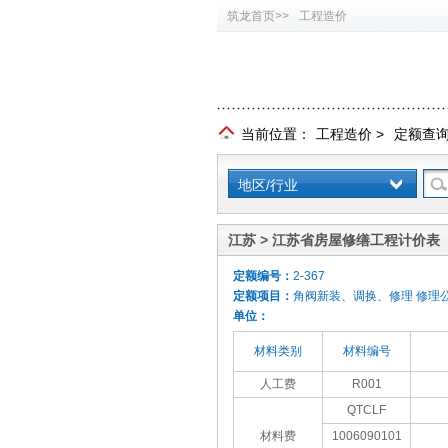
筑龙首页>>
工程造价
当前位置：
工程造价
>
定额查
地区/行业
江苏 > 江苏省房屋修缮工程计价表（
定额编号：
2-367
定额项目：
角阀新装、调换、修理 修理
单位：
材料类别
材料编号
人工费
R001
QTCLF
材料费
1006090101