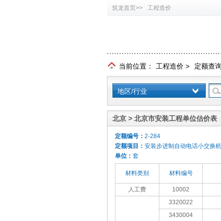
筑龙首页>>
工程造价
当前位置：
工程造价
>
定额查
地区/行业
北京 > 北京市安装工程单位估价表（
定额编号：
2-284
定额项目：
安装步进制自动电话小交换机
单位：
套
材料类别
材料编号
人工费
10002
3320022
3430004