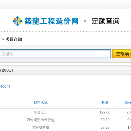
询
>
项目详细
2001）
400门
材料名称
数量
单价
综合工日
129.00
23
四钉桌形卡带胶盒
30.30
0.
其它材料费
67.07
1.