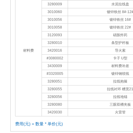
3280009
水泥拉线盘
3010060
镀锌铁丝 8#-12
3010056
镀锌铁丝 16#
3010058
镀锌铁丝 22#
3120093
硝胺炸药
3280010
条型护杆板
材料费
3420016
导火索
#3080002
卡子 U型
3430009
材料费补差
#3320005
镀锌钢绞线
3280051
拉线抱箍
3280055
拉线衬环 槽宽2
3280056
拉线地锚
3280080
三眼双槽夹板
3420030
火雷管
费用(元) = 数量 * 单价(元)