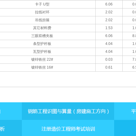
卡子 U型
6.06
0.
拉线衬环
2.02
0.
吊线担箍
2.02
0.
其它材料费
1.53
1.
三眼双槽夹板
6.06
8.
条型护杆板
4.04
1.
瓦型护杆板
4.04
1.
镀锌铁丝 22#
0.03
7.
镀锌铁丝 16#
0.61
6.