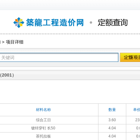
询
>
项目详细
2001）
材料名称
数量
单价
综合工日
3.60
23
镀锌穿钉 长50
4.04
0.
茶托拉板
4.04
0.