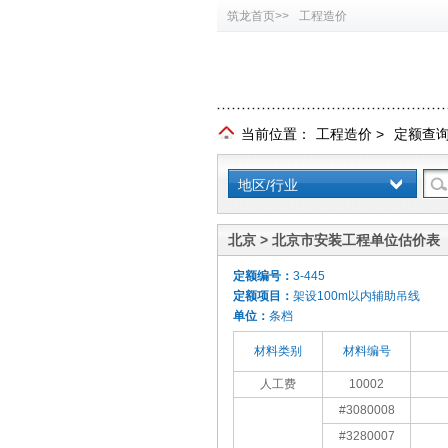
筑龙首页>>
工程造价
当前位置：
工程造价
>
定额查
地区/行业
北京 > 北京市安装工程单位估价表（
定额编号：
3-445
定额项目：
架设100m以内辅助吊线
单位：
条档
材料类别
材料编号
人工费
10002
#3080008
#3280007