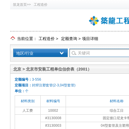
筑龙首页>>
工程造价
当前位置：
工程造价
>
定额查询
>
项目详细
地区/行业
北京 > 北京市安装工程单位估价表（2001）
定额编号：
3-556
定额项目：
封焊注塑套管(2-3,04型套管)
单位：
个
材料类别
材料编号
材料名称
人工费
10002
综合工日
#3130008
固定接口尼龙卡
#3130003
04型套管及注塑