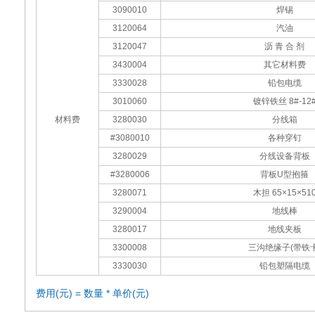
3090010
焊锡
3120064
汽油
3120047
沥 青 合 剂
3430004
其它材料费
3330028
铅包电缆
3010060
镀锌铁丝 8#-12
材料费
3280030
分线箱
#3080010
各种穿钉
3280029
分线设备背板
#3280006
背板U型抱箍
3280071
木担 65×15×51
3290004
地线棒
3280017
地线夹板
3300008
三沟绝缘子(带铁卡
3330030
铅包塑隔电缆
费用(元) = 数量 * 单价(元)