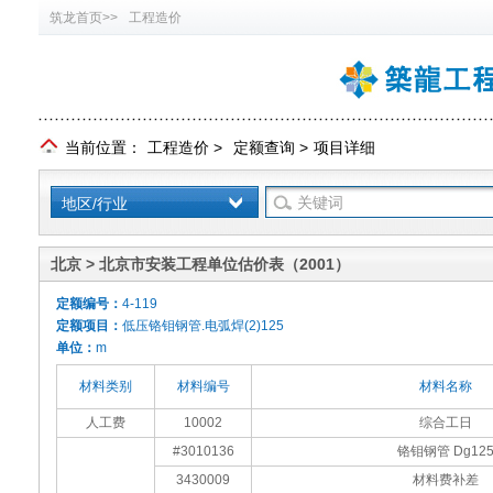
筑龙首页>>
工程造价
当前位置：
工程造价
>
定额查询
>
项目详细
地区/行业
北京 > 北京市安装工程单位估价表（2001）
定额编号：
4-119
定额项目：
低压铬钼钢管.电弧焊(2)125
单位：
m
材料类别
材料编号
材料名称
人工费
10002
综合工日
#3010136
铬钼钢管 Dg12
3430009
材料费补差