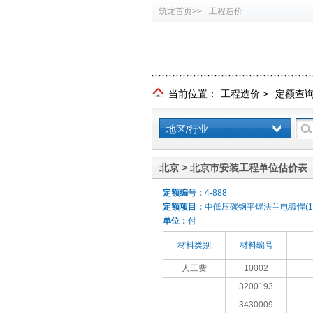
筑龙首页>>
工程造价
当前位置：
工程造价
>
定额查
地区/行业
北京 > 北京市安装工程单位估价表（
定额编号：
4-888
定额项目：
中低压碳钢平焊法兰电弧悍(1)
单位：
付
材料类别
材料编号
人工费
10002
3200193
3430009