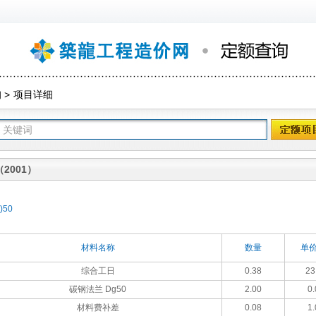
询
>
项目详细
2001）
50
材料名称
数量
单价
综合工日
0.38
23
碳钢法兰 Dg50
2.00
0.
材料费补差
0.08
1.