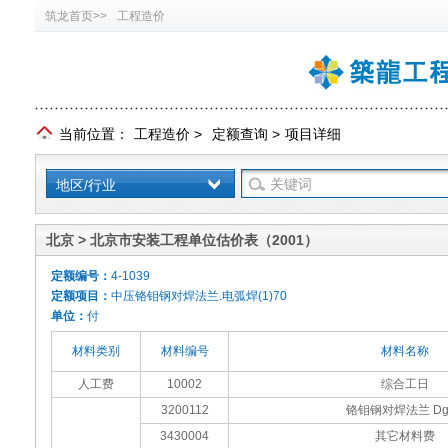
筑龙首页>>
工程造价
当前位置：
工程造价
>
定额查询
>
项目详细
地区/行业
北京 > 北京市安装工程单位估价表（2001）
定额编号：
4-1039
定额项目：
中压铬钼钢对焊法兰.电弧焊(1)70
单位：
付
材料类别
材料编号
材料名称
人工费
10002
综合工日
3200112
铬钼钢对焊法兰 Dg
3430004
其它材料费