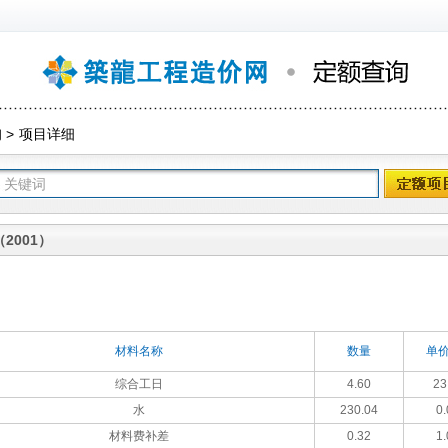
询
>
项目详细
2001）
材料名称
数量
单价
综合工日
4.60
23
水
230.04
0.
材料费补差
0.32
1.