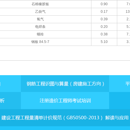
石棉橡胶板
0.90
7.
乙炔气
0.17
13
氧气
0.39
2.
电焊条
0.20
5.
螺栓
0.38
7.
钢板 δ4.5-7
5.10
3.