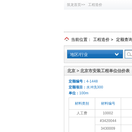
筑龙首页>>
工程造价
当前位置：
工程造价
>
定额查
地区/行业
北京 > 北京市安装工程单位估价表（
定额编号：
4-1448
定额项目：
水冲洗300
单位：
100m
材料类别
材料编号
人工费
10002
#3420044
3430009