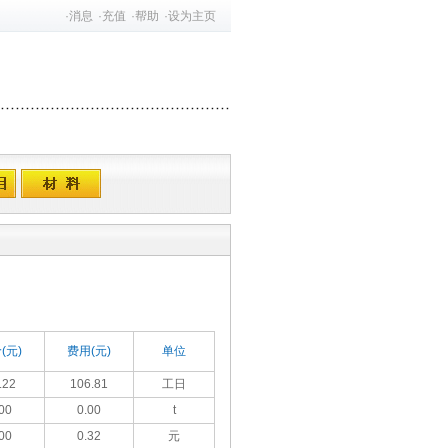
·
消息
·
充值
·
帮助
·
设为主页
(元)
费用(元)
单位
.22
106.81
工日
00
0.00
t
00
0.32
元