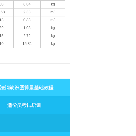
60
6.84
kg
.68
2.33
m3
13
0.83
m3
39
1.08
kg
15
2.72
kg
10
15.81
kg