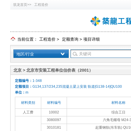
筑龙首页>>
工程造价
当前位置：
工程造价
>
定额查询
>
项目详细
地区/行业
北京 > 北京市安装工程单位估价表（2001）
定额编号：
1-348
定额项目：
G134,137/234,235混凝土梁上安装 轨道[G138-14]QU100
单位：
m
材料类别
材料编号
材料名称
人工费
10002
综合工日
3080097
六角毛螺母 M24-
3010181
起重钢轨(吊车轨) QU10