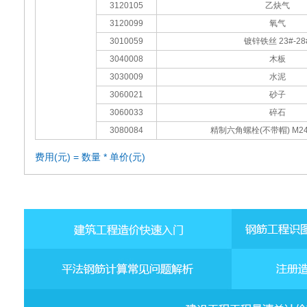
3120105
乙炔气
3120099
氧气
3010059
镀锌铁丝 23#-28
3040008
木板
3030009
水泥
3060021
砂子
3060033
碎石
3080084
精制六角螺栓(不带帽) M24×
费用(元) = 数量 * 单价(元)