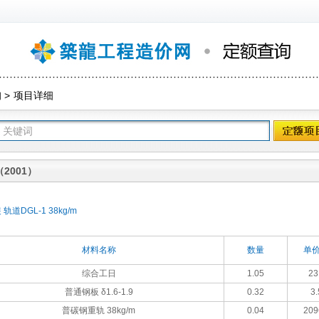
询
>
项目详细
2001）
道DGL-1 38kg/m
材料名称
数量
单价
综合工日
1.05
23
普通钢板 δ1.6-1.9
0.32
3.
普碳钢重轨 38kg/m
0.04
209