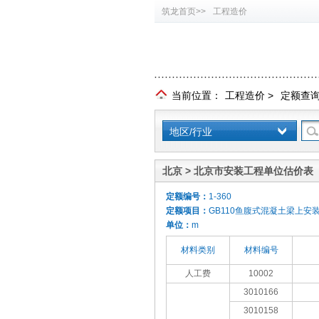
筑龙首页>>
工程造价
当前位置：
工程造价
>
定额查
地区/行业
北京 > 北京市安装工程单位估价表（
定额编号：
1-360
定额项目：
GB110鱼腹式混凝土梁上安装 轨
单位：
m
材料类别
材料编号
人工费
10002
3010166
3010158