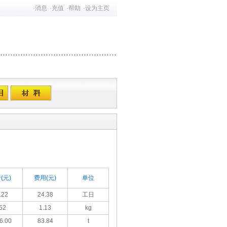
·
消息
·
充值
·
帮助
·
设为主页
(元)
费用(元)
单位
.22
24.38
工日
52
1.13
kg
6.00
83.84
t