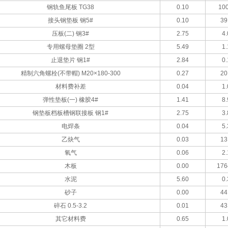
钢轨鱼尾板 TG38
0.10
100
接头钢垫板 钢5#
0.10
39
压板(二) 钢3#
2.75
4.
专用螺母垫圈 2型
5.49
1.
止退垫片 钢1#
2.84
0.
精制六角螺栓(不带帽) M20×180-300
0.27
20
材料费补差
0.04
1.
弹性垫板(一) 橡胶4#
1.41
8.
钢垫板档板槽钢联接板 钢1#
2.75
3.
电焊条
0.04
5.
乙炔气
0.03
13
氧气
0.06
2.
木板
0.00
176
水泥
5.60
0.
砂子
0.00
44
碎石 0.5-3.2
0.01
43
其它材料费
0.65
1.