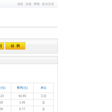
·
消息
·
充值
·
帮助
·
设为主页
(元)
费用(元)
单位
.22
92.65
工日
00
1.45
元
00
0.77
元