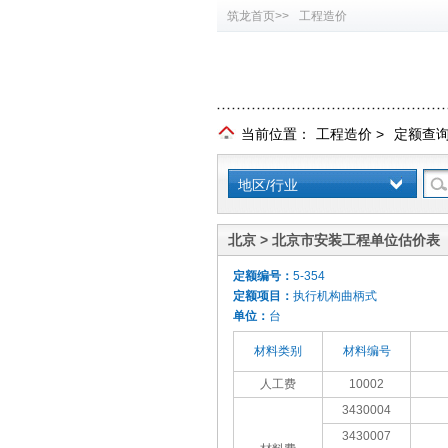
筑龙首页>>
工程造价
当前位置：
工程造价
>
定额查
地区/行业
北京 > 北京市安装工程单位估价表（
定额编号：
5-354
定额项目：
执行机构曲柄式
单位：
台
材料类别
材料编号
人工费
10002
3430004
3430007