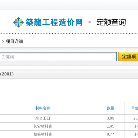
询
>
项目详细
2001）
材料名称
数量
单价
综合工日
3.99
23
其它材料费
1.45
1.
校验材料费
0.77
1.