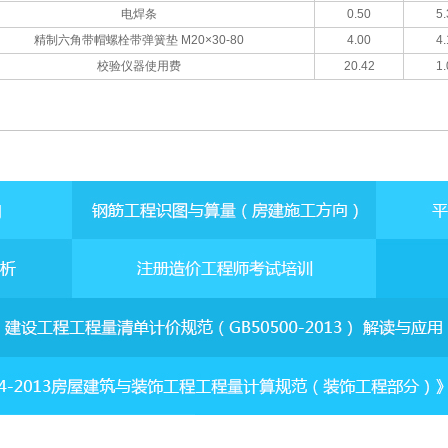
电焊条
0.50
5.
精制六角带帽螺栓带弹簧垫 M20×30-80
4.00
4.
校验仪器使用费
20.42
1.