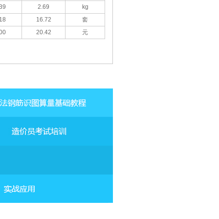
39
2.69
kg
18
16.72
套
00
20.42
元