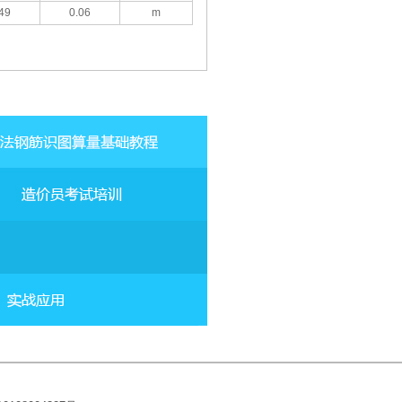
49
0.06
m