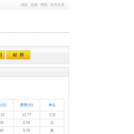
·
消息
·
充值
·
帮助
·
设为主页
(元)
费用(元)
单位
.22
12.77
工日
00
0.56
元
30
5.20
套