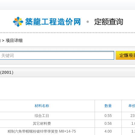
询
>
项目详细
2001）
材料名称
数量
单价
综合工日
0.55
23
其它材料费
0.56
1.
精制六角带帽螺栓镀锌带弹簧垫 M8×14-75
4.00
1.