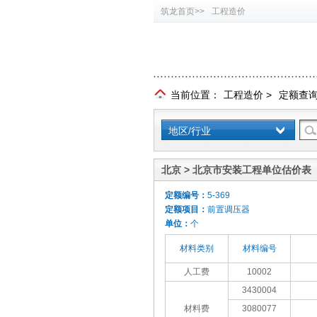
筑龙首页>>
工程造价
当前位置：
工程造价
>
定额查
地区/行业
北京 > 北京市安装工程单位估价表（
定额编号：
5-369
定额项目：
前置调压器
单位：
个
材料类别
材料编号
人工费
10002
3430004
材料费
3080077