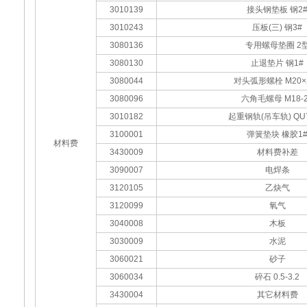
3010139
接头钢垫板 钢2
3010243
压板(三) 钢3#
3080136
专用螺母垫圈 2
3080130
止退垫片 钢1#
3080044
对头弧形螺栓 M20×
3080096
六角毛螺母 M18-
3010182
起重钢轨(吊车轨) QU7
3100001
弹簧垫块 橡胶1
材料费
3430009
材料费补差
3090007
电焊条
3120105
乙炔气
3120099
氧气
3040008
木板
3030009
水泥
3060021
砂子
3060034
碎石 0.5-3.2
3430004
其它材料费