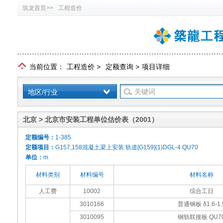
筑龙首页>>
工程造价
当前位置：
工程造价
>
定额查询
>
项目详细
地区/行业
北京 > 北京市安装工程单位估价表（2001）
定额编号：
1-385
定额项目：
G157,158混凝土梁上安装 轨道[G159](1)DGL-4 QU70
单位：
m
材料类别
材料编号
材料名称
人工费
10002
综合工日
3010166
普通钢板 δ1.6-1.
3010095
钢轨联接板 QU7