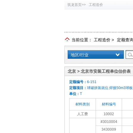
筑龙首页>>
工程造价
当前位置：
工程造价
>
定额查
地区/行业
北京 > 北京市安装工程单位估价表（
定额编号：
6-151
定额项目：
球罐拼装就位.焊接50m3球板
单位：
T
材料类别
材料编号
人工费
10002
#3010004
3430009