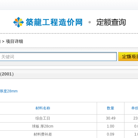
询
>
项目详细
2001）
厚度28mm
材料名称
数量
单价
综合工日
30.49
23
球板 厚28cm
1.00
0.
材料费补差
0.09
1.