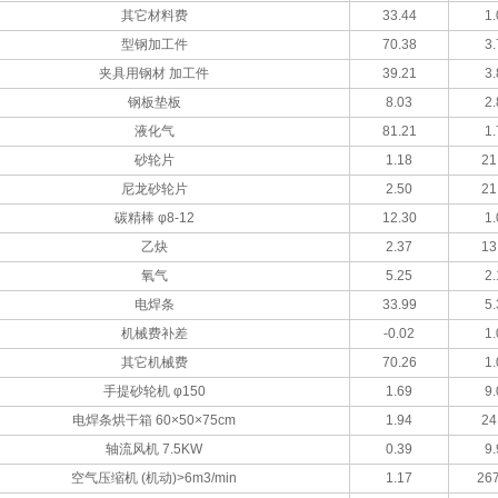
其它材料费
33.44
1.
型钢加工件
70.38
3.
夹具用钢材 加工件
39.21
3.
钢板垫板
8.03
2.
液化气
81.21
1.
砂轮片
1.18
21
尼龙砂轮片
2.50
21
碳精棒 φ8-12
12.30
1.
乙炔
2.37
13
氧气
5.25
2.
电焊条
33.99
5.
机械费补差
-0.02
1.
其它机械费
70.26
1.
手提砂轮机 φ150
1.69
9.
电焊条烘干箱 60×50×75cm
1.94
24
轴流风机 7.5KW
0.39
9.
空气压缩机 (机动)>6m3/min
1.17
267