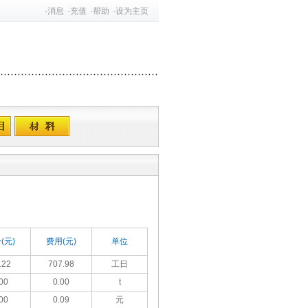
·
消息
·
充值
·
帮助
·
设为主页
(元)
费用(元)
单位
.22
707.98
工日
00
0.00
t
00
0.09
元