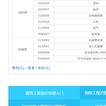
3420026
肥皂
3420057
破布
材料费
3100036
石棉橡胶板
3120104
乙炔
3120099
氧气
3090007
电焊条
5130003
机械费补差
5130001
其它机械费
机械费
5090008
直流弧焊机 30K
5100004
空气压缩机 (机动)>17m
费用(元) = 数量 * 单价(元)