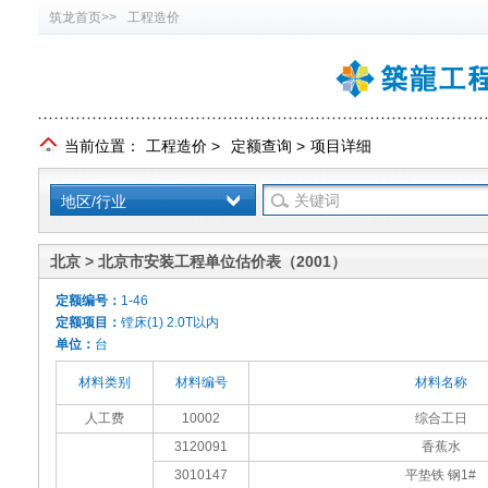
筑龙首页>>
工程造价
当前位置：
工程造价
>
定额查询
>
项目详细
地区/行业
北京 > 北京市安装工程单位估价表（2001）
定额编号：
1-46
定额项目：
镗床(1) 2.0T以内
单位：
台
材料类别
材料编号
材料名称
人工费
10002
综合工日
3120091
香蕉水
3010147
平垫铁 钢1#