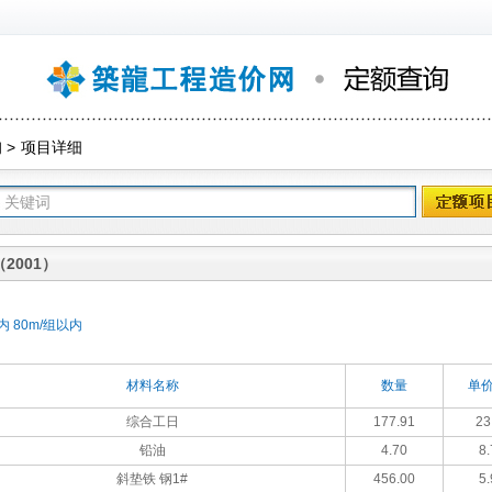
询
>
项目详细
2001）
内 80m/组以内
材料名称
数量
单价
综合工日
177.91
23
铅油
4.70
8.
斜垫铁 钢1#
456.00
5.