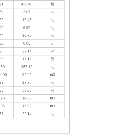
91
435.48
块
52
3.87
kg
39
10.46
kg
90
6.96
kg
44
30.75
kg
00
0.08
元
98
22.11
kg
00
17.12
元
.69
267.12
kg
4.00
52.92
m3
83
27.75
kg
33
58.08
kg
.23
14.60
m3
.96
15.83
m3
67
22.14
kg