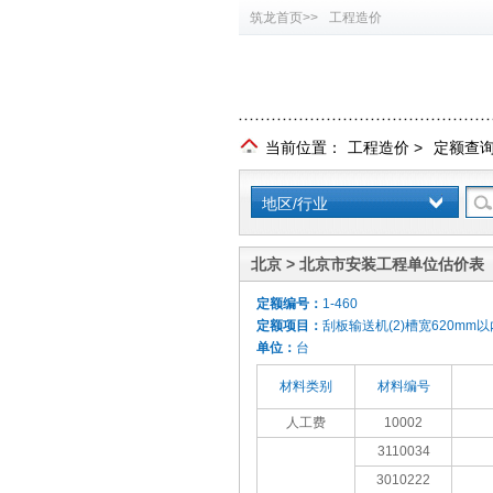
筑龙首页>>
工程造价
当前位置：
工程造价
>
定额查
地区/行业
北京 > 北京市安装工程单位估价表（
定额编号：
1-460
定额项目：
刮板输送机(2)槽宽620mm以
单位：
台
材料类别
材料编号
人工费
10002
3110034
3010222