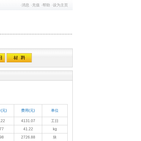
·
消息
·
充值
·
帮助
·
设为主页
(元)
费用(元)
单位
.22
4131.07
工日
77
41.22
kg
98
2726.88
块