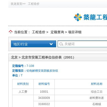
筑龙首页>>
工程造价
当前位置：
工程造价
>
定额查询
>
项目详细
地区/行业
北京 > 北京市安装工程单位估价表（2001）
定额编号：
7-108
定额项目：
铝电解槽安装阴极炭块组
单位：
T
材料类别
材料编号
材料名称
人工费
10001
综合工日
3430009
材料费补差
3160022
石棉绒